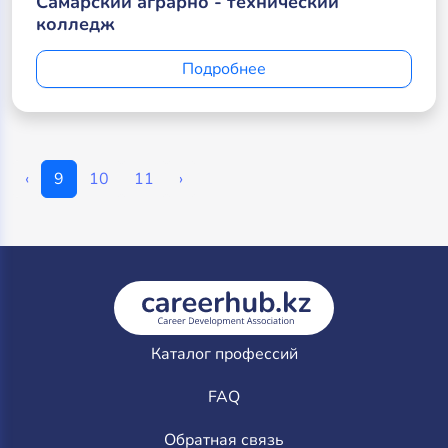
Самарский аграрно - технический
колледж
Подробнее
‹
9
10
11
›
Каталог профессий
FAQ
Обратная связь