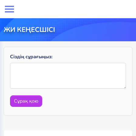
ЖИ КЕҢЕСШІСІ
Сіздің сұрағыңыз:
Сұрақ қою