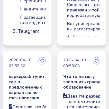
Перейдите в раздел
Аккаунт (Account) / П
Скорее всего, сист
Найдите кнопку
Удалить аккаунт (Delete 
привязан к той пе
корпоративную поч
Подтвердите действие (возможно, потреб
или код из почты).
Вот универсальные с
вы регистрировалис
2. Telegram
1. Если это госуд
Чтобы удалить аккаунт
прямо сейчас
:
и др.)
Перейдите по
my.telegram.org/auth
(https
На таких сайтах гл
официальной
(электронная цифро
ссылке:
2026-04-18
2026-04-18
Что
Не пыт
03:59:30
Введите свой номер телефона и код под
03:58:08
делать:
Выбери
придет в самом Telegram.
карьерхаб тупит.
Что то не могу
Как только вы
Выберите пункт
Delete account
.
там в
заполнить графу
зайдете в
предложенных
образование
Укажите причину (по желанию) и нажмит
систему через
вариантах но
ЭЦП, перейдит
3. Google (Gmail, YouTube и т.д.)
Давайте разберемся
тэск написано
в
точно, уточните:
гд
Откройте
myaccount.google.com
(https:/
Понимаю, это бесит. Если
(На сайте поиска ра