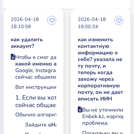
2026-04-18
2026-04-18
18:10:58
18:00:34
как удалить
как изменить
аккаунт?
контактную
информацию о
Чтобы я смог дать вам точную инструкцию, у
себе? указала не
какой именно аккаунт вы хотите удалить?
(Н
ту почту, и
Google, Instagram, ВКонтакте, или аккаунт в 
теперь когда
сейчас общаемся).
захожу через
корпоративную
Вот инструкции для самых популярных серви
почту, он не дает
1. Если вы хотите удалить аккаунт нейр
вписать ИИН
сейчас общаемся):
Вы не уточнили,
на
Обычно алгоритм везде одинаковый:
Enbek.kz, корпорат
проблема.
Зайдите в
Настройки (Settings)
.
Поскольку вы упомя