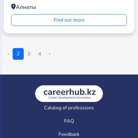
Алматы
Find out more
‹
2
3
4
›
Catalog of professions
FAQ
Feedback