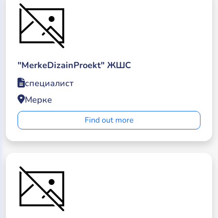
"MerkeDizainProekt" ЖШС
специалист
Мерке
Find out more