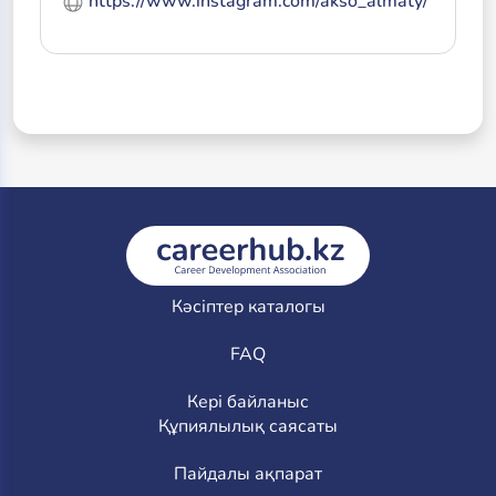
https://www.instagram.com/akso_almaty/
Кәсіптер каталогы
FAQ
Кері байланыс
Құпиялылық саясаты
Пайдалы ақпарат