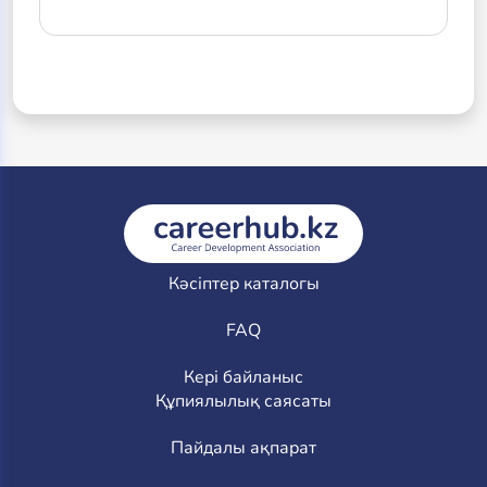
Кәсіптер каталогы
FAQ
Кері байланыс
Құпиялылық саясаты
Пайдалы ақпарат