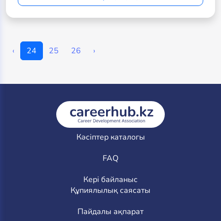
‹
24
25
26
›
Кәсіптер каталогы
FAQ
Кері байланыс
Құпиялылық саясаты
Пайдалы ақпарат