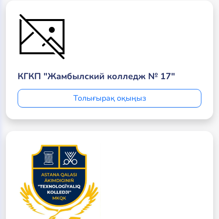
КГКП "Жамбылский колледж № 17"
Толығырақ оқыңыз