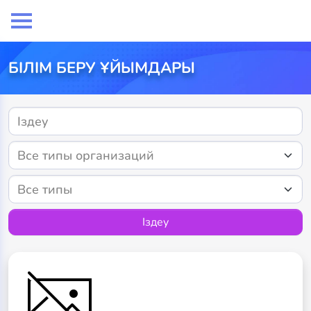
БІЛІМ БЕРУ ҰЙЫМДАРЫ
Іздеу