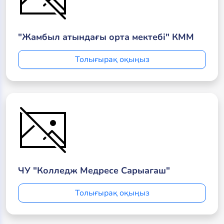
"Жамбыл атындағы орта мектебі" КММ
Толығырақ оқыңыз
ЧУ "Колледж Медресе Сарыагаш"
Толығырақ оқыңыз