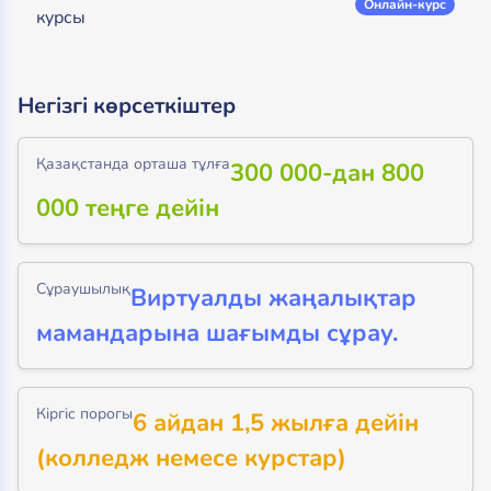
Онлайн-курс
курсы
Негізгі көрсеткіштер
Қазақстанда орташа тұлға
300 000-дан 800
000 теңге дейін
Сұраушылық
Виртуалды жаңалықтар
мамандарына шағымды сұрау.
Кіргіс порогы
6 айдан 1,5 жылға дейін
(колледж немесе курстар)