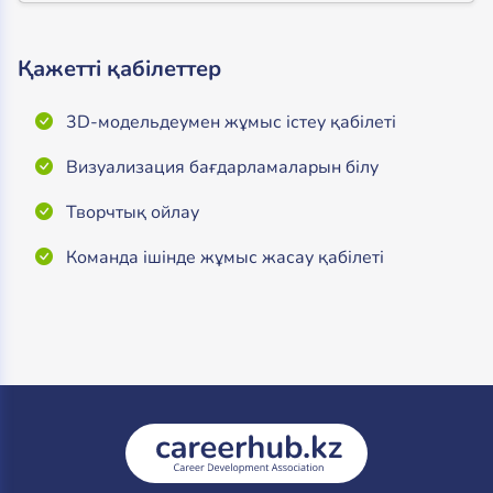
Қажетті қабілеттер
3D-модельдеумен жұмыс істеу қабілеті
Визуализация бағдарламаларын білу
Творчтық ойлау
Команда ішінде жұмыс жасау қабілеті