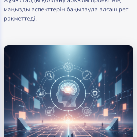
жұмыстарды қолдану арқылы проектінің
маңызды аспекттерін бақылауда алғаш рет
рақметтеді.