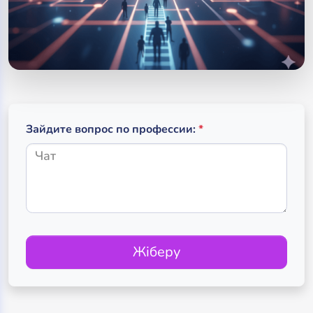
(обязательное поле
(required)
Зайдите вопрос по профессии:
*
Жіберу