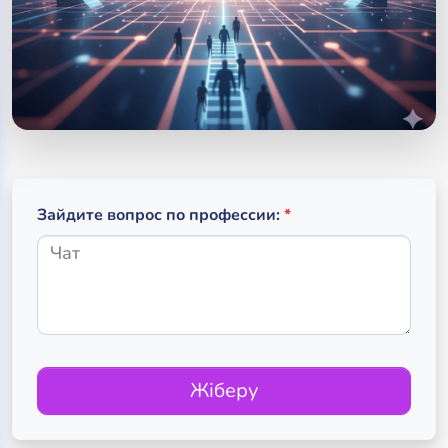
(обязательное поле
(required)
Зайдите вопрос по профессии:
*
Жіберу