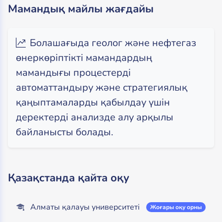
Мамандық майлы жағдайы
Болашағыда геолог және нефтегаз
өнеркөріптікті мамандардың
мамандығы процестерді
автоматтандыру және стратегиялық
қаңыптамаларды қабылдау үшін
деректерді анализде алу арқылы
байланысты болады.
Қазақстанда қайта оқу
Алматы қалауы университеті
Жоғары оқу орны