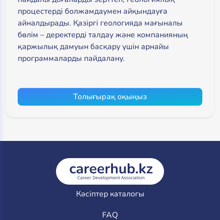
процестерді болжамдаумен айқындауға
айналдырады. Қазіргі геологияда мағыналы
бөлім – деректерді талдау және компанияның
қаржылық дамуын басқару үшін арнайы
программаларды пайдалану.
Толығырақ оқыңыз
Кәсіптер каталогы
FAQ