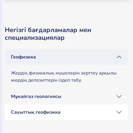
Негізгі бағдарламалар мен
специализациялар
Геофизика
Жердің физикалық мүшелерін зерттеу арқылы
жердің депозиттерін іздеп табу.
Мұнайгаз геологиясы
Сауыттық геофизика