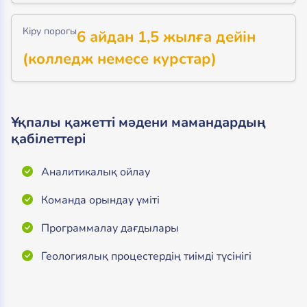
Кіру порогы
6 айдан 1,5 жылға дейін
(колледж немесе курстар)
Ұқпалы қажетті мәдени мамандардың
қабілеттері
Аналитикалық ойлау
Команда орындау үміті
Программалау дағдылары
Геологиялық процестердің тиімді түсінігі