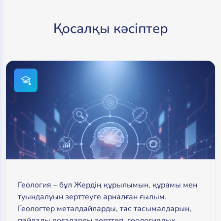
Қосалқы кәсіптер
Геология – бұл Жердің құрылымын, құрамы мен
туындалуын зерттеуге арналған ғылым.
Геологтер металдайларды, тас тасымалдарын,
пайдалы доғаларды зерттеп, геологиялық