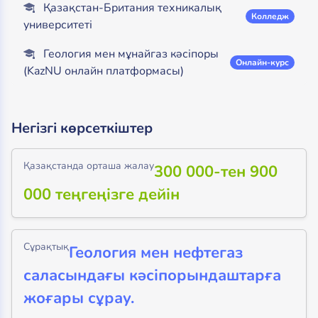
Қазақстан-Британия техникалық
Колледж
университеті
Геология мен мұнайгаз кәсіпоры
Онлайн-курс
(KazNU онлайн платформасы)
Негізгі көрсеткіштер
Қазақстанда орташа жалау
300 000-тен 900
000 теңгеңізге дейін
Сұрақтық
Геология мен нефтегаз
саласындағы кәсіпорындаштарға
жоғары сұрау.