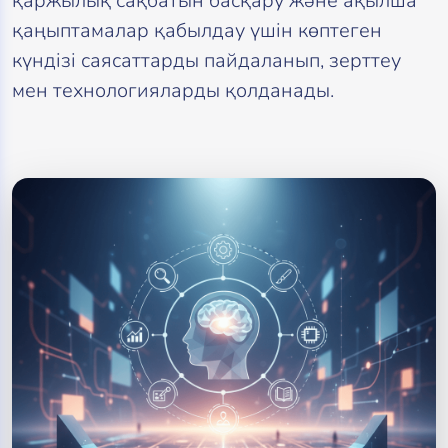
қаржылық сақбатын басқару және ақылша
қаңыптамалар қабылдау үшін көптеген
күндізі саясаттарды пайдаланып, зерттеу
мен технологияларды қолданады.