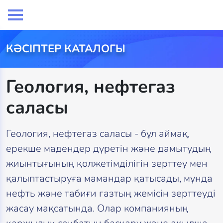
КӘСІПТЕР КАТАЛОГЫ
Геология, нефтегаз
саласы
Геология, нефтегаз саласы - бұл аймақ,
ерекше мадендер дүретін және дамытудың
жиынтығының қолжетімділігін зерттеу мен
қалыптастыруға мамандар қатысады, мұнда
нефть және табиғи газтың жемісін зерттеуді
жасау мақсатында. Олар компанияның