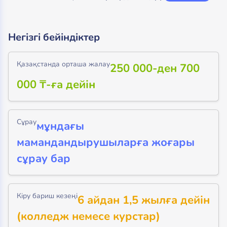
Негізгі бейіндіктер
Қазақстанда орташа жалау
250 000-ден 700
000 ₸-ға дейін
Сұрау
мұндағы
мамандандырушыларға жоғары
сұрау бар
Кіру бариш кезеңі
6 айдан 1,5 жылға дейін
(колледж немесе курстар)