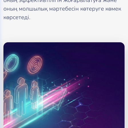
оның эффективтілігін жоғарылатуға және
оның молшылық мәртебесін көтеруге көмек
көрсетеді.