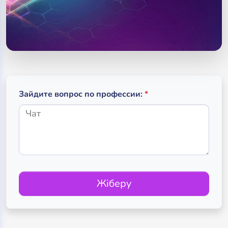
(обязательное поле
(required)
Зайдите вопрос по профессии:
*
Жіберу